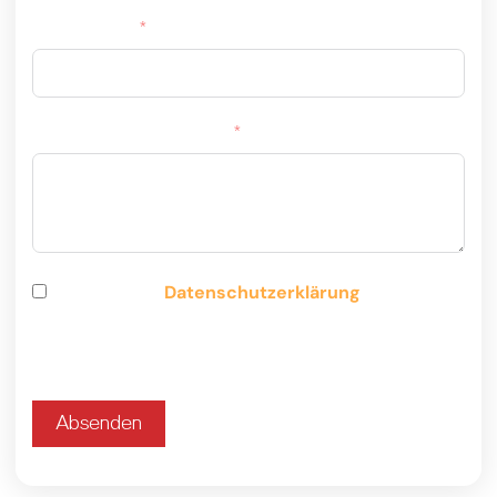
Rufnummer
Ihre Nachricht an uns...
Ich habe die
Datenschutzerklärung
zur
Kenntnis genommen. Ich stimme zu, dass
meine Angaben und Daten zur Beantwortung
meiner Anfrage elektronisch erhoben und
gespeichert werden.
Absenden